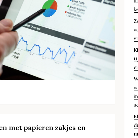
u
k
Z
v
v
K
t
e
W
v
i
s
K
d
n met papieren zakjes en
m