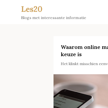
Skip
Les20
to
content
Blogs met interessante informatie
Waarom online ma
keuze is
Het klinkt misschien eenv