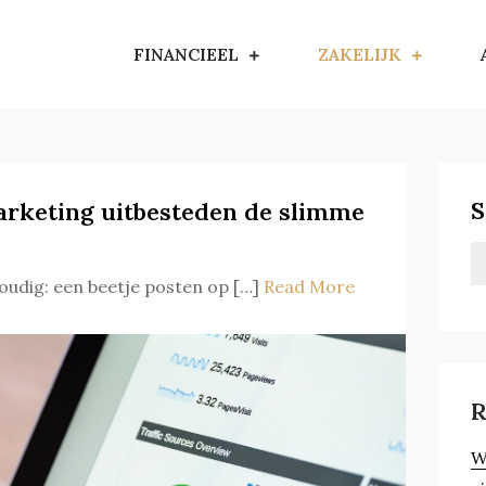
FINANCIEEL
ZAKELIJK
S
rketing uitbesteden de slimme
oudig: een beetje posten op […]
Read More
R
W