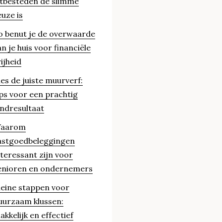
itbesteden de slimme
euze is
o benut je de overwaarde
an je huis voor financiële
rijheid
ies de juiste muurverf:
ips voor een prachtig
indresultaat
aarom
astgoedbeleggingen
nteressant zijn voor
enioren en ondernemers
leine stappen voor
uurzaam klussen:
akkelijk en effectief