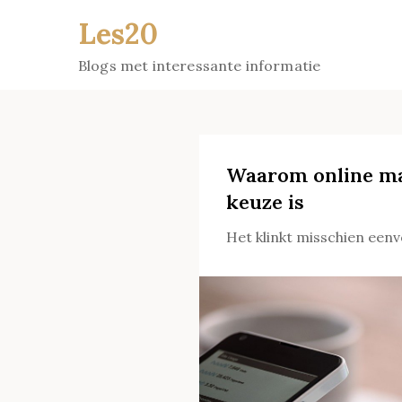
Skip
Les20
to
content
Blogs met interessante informatie
Waarom online ma
keuze is
Het klinkt misschien eenv