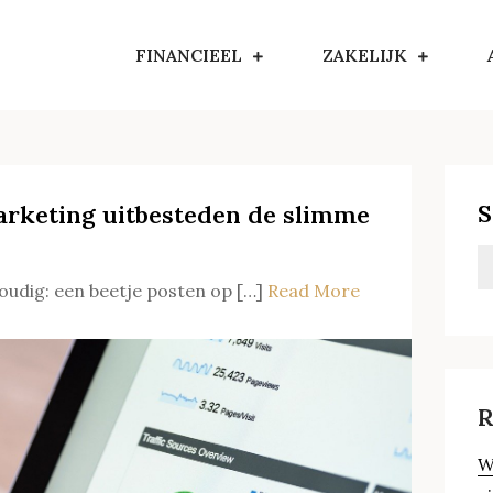
FINANCIEEL
ZAKELIJK
S
rketing uitbesteden de slimme
oudig: een beetje posten op […]
Read More
R
W