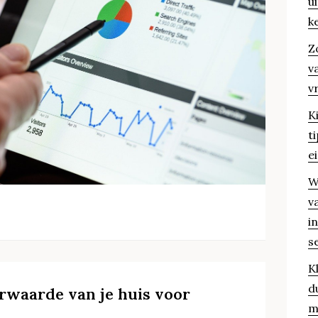
u
k
Z
v
v
K
t
e
W
v
i
s
K
d
erwaarde van je huis voor
m