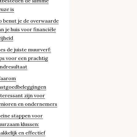
itbesteden de slimme
euze is
o benut je de overwaarde
an je huis voor financiële
rijheid
ies de juiste muurverf:
ips voor een prachtig
indresultaat
aarom
astgoedbeleggingen
nteressant zijn voor
enioren en ondernemers
leine stappen voor
uurzaam klussen:
akkelijk en effectief